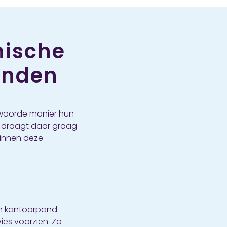
nische
anden
ntwoorde manier hun
p draagt daar graag
binnen deze
en kantoorpand.
ies voorzien. Zo